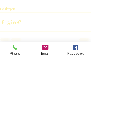
Loslegen
Phone
Email
Facebook
Alle ansehen
Aktuelle Beiträge